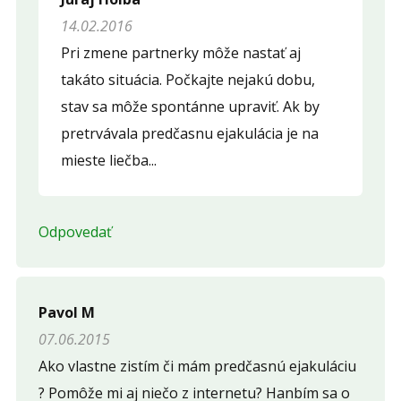
Opíšte prvé 4 písmená zo slova "
ejakulacia
" (
*
):
14.02.2016
Pri zmene partnerky môže nastať aj
takáto situácia. Počkajte nejakú dobu,
stav sa môže spontánne upraviť. Ak by
pretrvávala predčasnu ejakulácia je na
mieste liečba...
Odpovedať
Pavol M
07.06.2015
Ako vlastne zistím či mám predčasnú ejakuláciu
? Pomôže mi aj niečo z internetu? Hanbím sa o