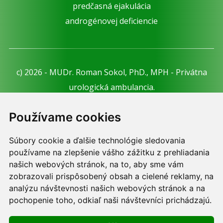
predčasná ejakulácia
androgénovej deficiencie
c) 2026 - MUDr. Roman Sokol, PhD., MPH - Privátna
urologická ambulancia.
Webdesign:
Tomáš Levčík
pre RSbros.
Používame cookies
Informačná povinnosť -
Ochrana osobných údajov v
Súbory cookie a ďalšie technológie sledovania
podmienkach prevádzkovateľa.
používame na zlepšenie vášho zážitku z prehliadania
Používame cookies -
nastavenie cookies.
našich webových stránok, na to, aby sme vám
zobrazovali prispôsobený obsah a cielené reklamy, na
Skopírovaním textu alebo časti textu z akejkoľvek
analýzu návštevnosti našich webových stránok a na
pochopenie toho, odkiaľ naši návštevníci prichádzajú.
stránky tohto webu a jeho umiestnením na iný web
porušíte práva MUDr. Romana Sokola, PhD., MPH, ako