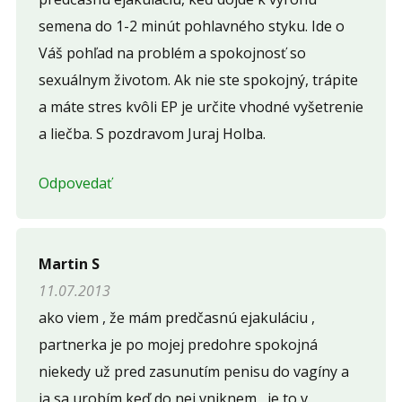
semena do 1-2 minút pohlavného styku. Ide o
Váš pohľad na problém a spokojnosť so
sexuálnym životom. Ak nie ste spokojný, trápite
a máte stres kvôli EP je určite vhodné vyšetrenie
a liečba. S pozdravom Juraj Holba.
Odpovedať
Martin S
11.07.2013
ako viem , že mám predčasnú ejakuláciu ,
partnerka je po mojej predohre spokojná
niekedy už pred zasunutím penisu do vagíny a
ja sa urobím keď do nej vniknem , je to v