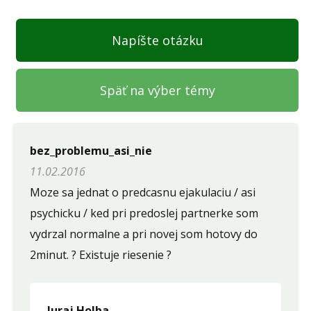
Napíšte otázku
Späť na výber témy
Napíšte otázku
bez_problemu_asi_nie
11.02.2016
Meno (
*
)
Moze sa jednat o predcasnu ejakulaciu / asi
psychicku / ked pri predoslej partnerke som
vydrzal normalne a pri novej som hotovy do
Komentár (
*
)
2minut. ? Existuje riesenie ?
Juraj Holba