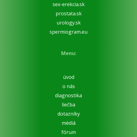
sex-erekcia.sk
prostata.sk
urology.sk
spermiogram.eu
Menu:
úvod
o nás
diagnostika
liečba
dotazníky
médiá
fórum