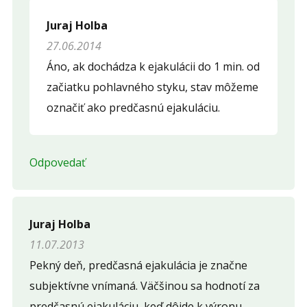
Juraj Holba
27.06.2014
Áno, ak dochádza k ejakulácii do 1 min. od
začiatku pohlavného styku, stav môžeme
označiť ako predčasnú ejakuláciu.
Odpovedať
Juraj Holba
11.07.2013
Pekný deň, predčasná ejakulácia je značne
subjektívne vnímaná. Väčšinou sa hodnotí za
predčasnú ejakuláciu, keď dôjde k výronu