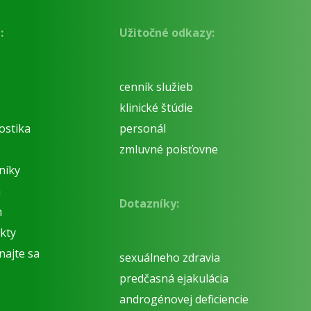
:
Užitočné odkazy:
cenník služieb
klinické štúdie
ostika
personál
zmluvné poisťovne
níky
á
Dotazníky:
m
kty
najte sa
sexuálneho zdravia
predčasná ejakulácia
androgénovej deficiencie