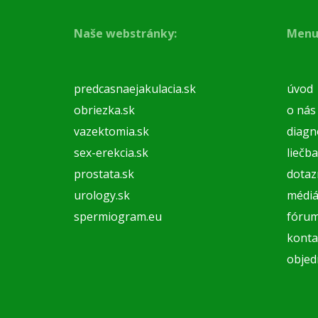
Naše webstránky:
Menu
predcasnaejakulacia.sk
úvod
obriezka.sk
o nás
vazektomia.sk
diagn
sex-erekcia.sk
liečba
prostata.sk
dotaz
urology.sk
médi
spermiogram.eu
fóru
konta
objed