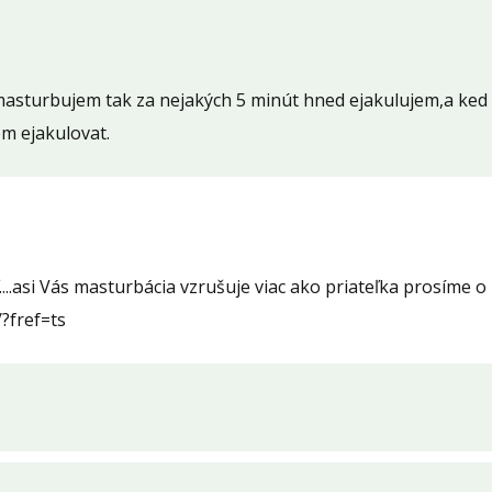
asturbujem tak za nejakých 5 minút hned ejakulujem,a ked m
m ejakulovat.
ť....asi Vás masturbácia vzrušuje viac ako priateľka prosíme 
):
?fref=ts