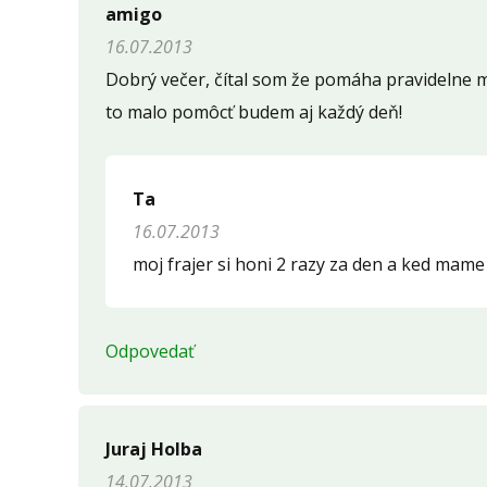
amigo
16.07.2013
Dobrý večer, čítal som že pomáha pravidelne 
to malo pomôcť budem aj každý deň!
Ta
16.07.2013
moj frajer si honi 2 razy za den a ked mame 
Odpovedať
Juraj Holba
14.07.2013