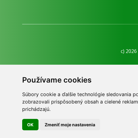
c) 2026
Informačná
Používame cookies
Súbory cookie a ďalšie technológie sledovania p
zobrazovali prispôsobený obsah a cielené reklam
Skopírovaním textu alebo časti textu z akejkoľv
prichádzajú.
prá
OK
Zmeniť moje nastavenia