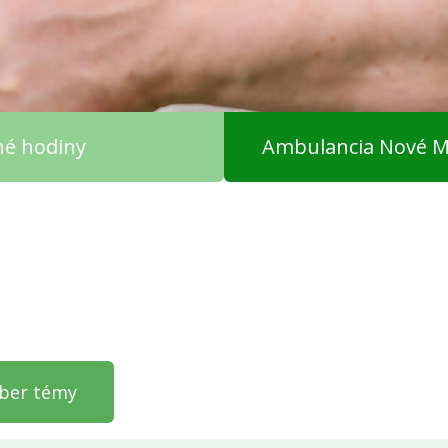
čné hodiny
Ambulancia Nové M
ýber témy