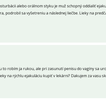
asturbácii alebo orálnom styku je muž schopný oddialiť ejaku
ára, podrobil sa vyšetreniu a následnej liečbe. Lieky na pred
 mu to robím ja rukou, ale pri zasunutí penisu do vagíny sa 
eky na rýchlu ejakuláciu kupiť v lekárni? Dakujem za vasu s