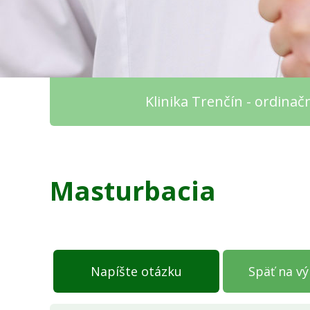
Klinika Trenčín - ordina
Masturbacia
Napíšte otázku
Späť na v