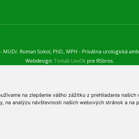
 - MUDr. Roman Sokol, PhD., MPH - Privátna urologická amb
Webdesign:
Tomáš Levčík
pre RSbros.
 povinnosť -
Ochrana osobných údajov v podmienkach prevá
Používame cookies -
nastavenie cookies.
oužívame na zlepšenie vášho zážitku z prehliadania našic
y, na analýzu návštevnosti našich webových stránok a na p
ek stránky tohto webu a jeho umiestnením na iný web poruš
va ďalších osôb zúčastnených na tvorbe obsahu pre tento 