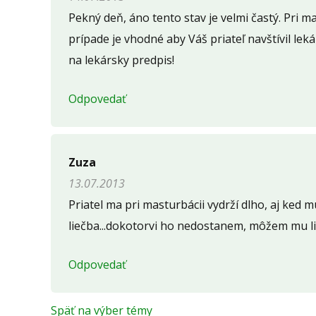
Pekný deň, áno tento stav je velmi častý. Pri m
prípade je vhodné aby Váš priateľ navštívil lek
na lekársky predpis!
Odpovedať
Zuza
13.07.2013
Priatel ma pri masturbácii vydrží dlho, aj ked
liečba...dokotorvi ho nedostanem, môžem mu li
Odpovedať
Späť na výber témy