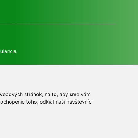
ulancia.
dzkovateľa.
h webových stránok, na to, aby sme vám
ochopenie toho, odkiaľ naši návštevníci
íte práva MUDr. Romana Sokola, PhD., MPH, ako aj
web.