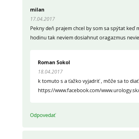
Napíšte otázku
milan
17.04.2017
Meno (
*
)
Pekny deň prajem chcel by som sa spýtat keď m
hodinu tak neviem dosiahnut oragazmus nevie
Komentár (
*
)
Roman Sokol
18.04.2017
k tomuto s a ťažko vyjadriť , môže sa to dia
Opíšte prvé 4 písmená zo slova "
ejakulacia
" (
*
https://www.facebook.com/www.urology.sk/
Odpovedať