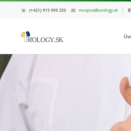
(+421) 915 999 250
recepcia@urology.sk
Úv